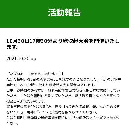
活動報告
10月30日17時30分より総決起大会を開催いたし
ます。
2021.10.30 up
【たばねる、こたえる、総決起！！】
たばた裕明、4度目の衆院選も1日を残すのみとなりました。地元の呉羽中
学校で、本日17時30分より総決起大会を開催いたします。
日中、お時間のある方は、呉羽会館や富山市役所へ期日前投票に行ってい
ただき、「たばた裕明」を書いていただき、総決起で皆さんと心を寄せて
投票日を迎えたいのです。
富山市民の声を“たばねる”為、走り回ってきた選挙戦。皆さんからの投票
をいただき、期待に”こたえる”議席を預からせてください。
たばた裕明、選挙戦の最終演説を聴きに、ぜひ総決起大会へ足をお運びく
ださい。