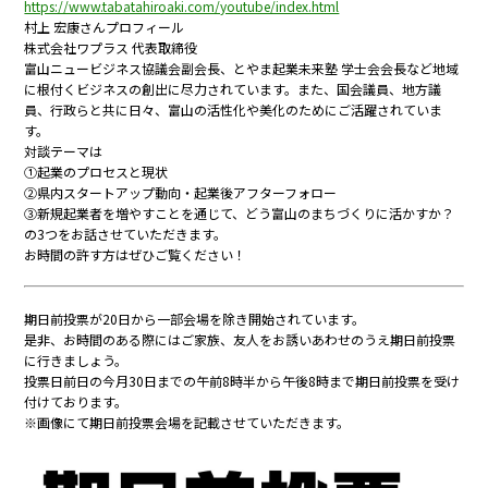
https://www.tabatahiroaki.com/youtube/index.html
村上 宏康さんプロフィール
株式会社ワプラス 代表取締役
富山ニュービジネス協議会副会長、とやま起業未来塾 学士会会長など地域
に根付くビジネスの創出に尽力されています。また、国会議員、地方議
員、行政らと共に日々、富山の活性化や美化のためにご活躍されていま
す。
対談テーマは
①起業のプロセスと現状
②県内スタートアップ動向・起業後アフターフォロー
③新規起業者を増やすことを通じて、どう富山のまちづくりに活かすか？
の3つをお話させていただきます。
お時間の許す方はぜひご覧ください！
期日前投票が20日から一部会場を除き開始されています。
是非、お時間のある際にはご家族、友人をお誘いあわせのうえ期日前投票
に行きましょう。
投票日前日の今月30日までの午前8時半から午後8時まで期日前投票を受け
付けております。
※画像にて期日前投票会場を記載させていただきます。